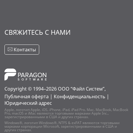
СВЯЖИТЕСЬ С НАМИ
Контакты
Copyright © 1994–2026
ООО “Файл Систем”,
Публичная оферта
|
Конфиденциальность
|
Юридический адрес
Apple, логотип Apple, iOS, iPhone, iPad, iPad Pro, Mac, MacBook, MacBook
Pro, macOS и iMac являются торговыми марками Apple Inc.,
зарегистрированными в США и других странах.
Windows®, логотип Windows®, NTFS & exFAT являются торговыми
марками корпорации Microsoft, зарегистрированными в США и
других странах.