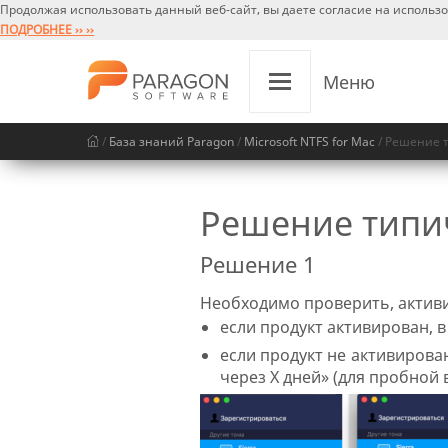
Продолжая использовать данный веб-сайт, вы даете согласие на использ
ПОДРОБНЕЕ ›› ››
Меню
/
База знаний Paragon
/
Microsoft NTFS for Mac
/ Решение т
Решение типич
Решение 1
Необходимо проверить, активи
если продукт активирован, 
если продукт не активирова
через Х дней» (для пробной 