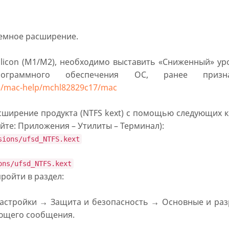
темное расширение.
Silicon (M1/M2), необходимо выставить «Сниженный» у
рограммного обеспечения ОС, ранее призна
de/mac-help/mchl82829c17/mac
сширение продукта (NTFS kext) с помощью следующих к
йте: Приложения – Утилиты – Терминал):
sions/ufsd_NTFS.kext
ons/ufsd_NTFS.kext
ройти в раздел:
астройки → Защита и безопасность → Основные и раз
ующего сообщения.