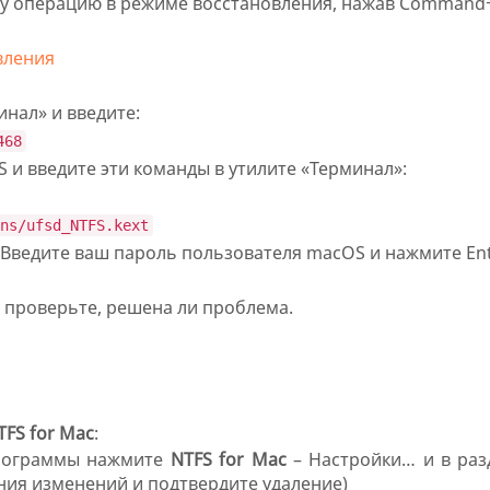
ту операцию в режиме восстановления, нажав Command
вления
инал» и введите:
468
 и введите эти команды в утилите «Терминал»:
ns/ufsd_NTFS.kext
Введите ваш пароль пользователя macOS и нажмите Ent
 проверьте, решена ли проблема.
TFS for Mac
:
программы нажмите
NTFS for Mac
– Настройки… и в ра
ния изменений и подтвердите удаление)