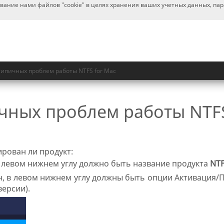
ование нами файлов "cookie" в целях хранения ваших учетных данных, па
ипичных проблем работы NTFS for Mac
ных проблем работы NTFS
рован ли продукт:
в левом нижнем углу должно быть название продукта
NTF
н, в левом нижнем углу должны быть опции Активация/
версии).