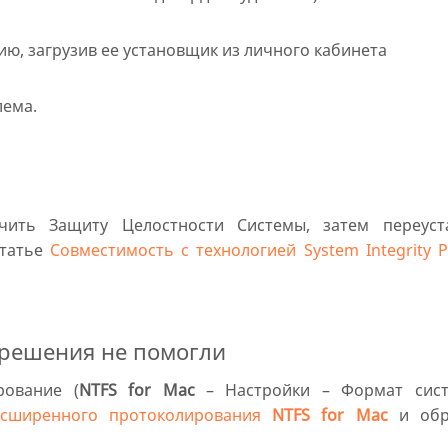
ю, загрузив ее установщик из личного кабинета
лема.
чить Защиту Целостности Системы, затем переуст
статье
Совместимость с технологией System Integrity P
решения не помогли
рование (
NTFS for Mac
– Настройки – Формат сист
асширенного протоколирования
NTFS for Mac
и обр