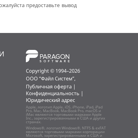
пожалуйста предоставьте вывод
МИ
Copyright © 1994–2026
ООО “Файл Систем”,
Публичная оферта
|
Конфиденциальность
|
Юридический адрес
Apple, логотип Apple, iOS, iPhone, iPad, iPad
Pro, Mac, MacBook, MacBook Pro, macOS и
iMac являются торговыми марками Apple
Inc., зарегистрированными в США и других
странах.
Windows®, логотип Windows®, NTFS & exFAT
являются торговыми марками корпорации
Microsoft, зарегистрированными в США и