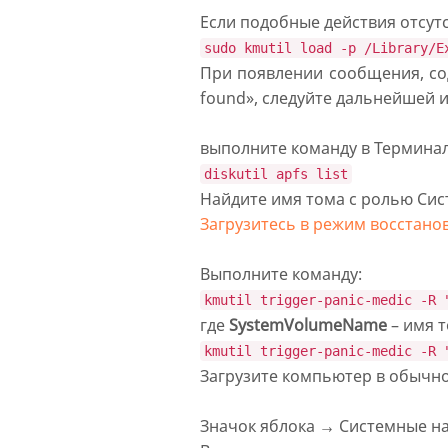
Если подобные действия отсутс
sudo kmutil load -p /Library/E
При появлении сообщения, сод
found», следуйте дальнейшей 
выполните команду в Терминал
diskutil apfs list
Найдите имя тома с ролью Сист
Загрузитесь в режим восстано
Выполните команду:
kmutil trigger-panic-medic -R 
где
SystemVolumeName
– имя т
kmutil trigger-panic-medic -R 
Загрузите компьютер в обычно
Значок яблока → Системные на