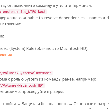
твуют, выполните команду в утилите Терминал:
xtensions/ufsd_NTFS.kext
ержащего «unable to resolve dependencies… names a d
инструкции:
е:
ема (System) Role (обычно это Macintosh HD).
вления
"/Volumes/SystemVolumeName"
ома с ролью System из команды ранее, например:
"/Volumes/Macintosh HD"
м режиме, проследуйте в раздел:
стройки → Защита и безопасность → Основные и разре