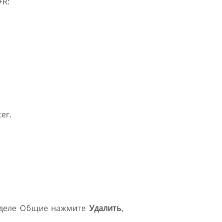
+R:
er.
зделе Общие нажмите
Удалить
,