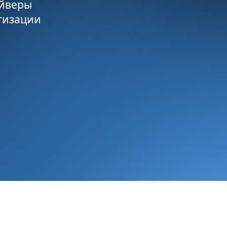
айверы
тизации